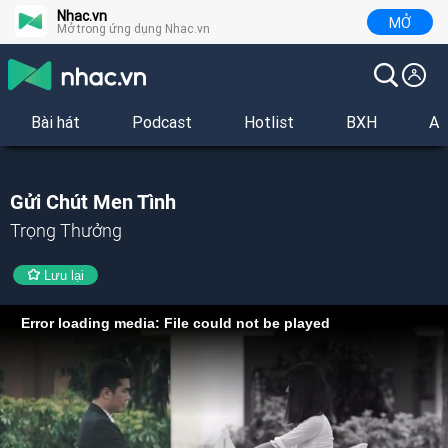
Nhac.vn
MỞ
Mở trong ứng dụng Nhac.vn
Bài hát
Podcast
Hotlist
BXH
Al
Gửi Chút Men Tình
Trọng Thưởng
Lưu lại
Error loading media: File could not be played