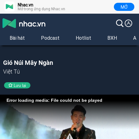
Nhac.vn
MỞ
Mở trong ứng dụng Nhac.vn
Bài hát
Podcast
Hotlist
BXH
Al
Gió Núi Mây Ngàn
Việt Tú
Lưu lại
Error loading media: File could not be played