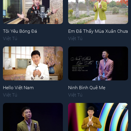
Tôi Yêu Bóng Đá
Em Đã Thấy Mùa Xuân Chưa
Việt Tú
Việt Tú
Hello Việt Nam
Ninh Bình Quê Mẹ
Việt Tú
Việt Tú