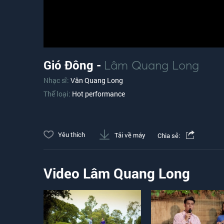
Gió Đông -
Lâm Quang Long
Nhạc sĩ:
Vân Quang Long
Thể loại:
Hot performance
Yêu thích
Tải về máy
Chia sẻ:
Video Lâm Quang Long