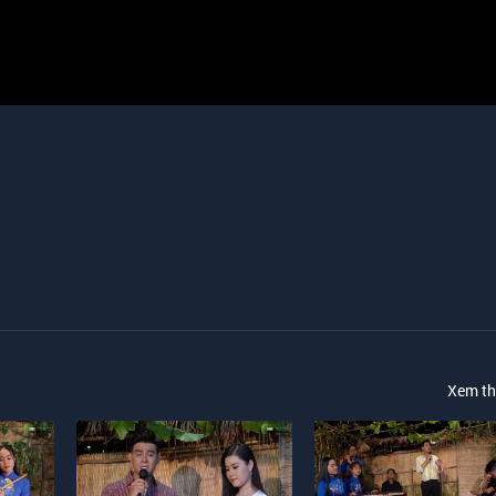
Xem t