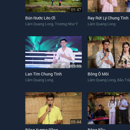
05:47
Bún Nước Lèo Ơi
Ray Rứt Lý Chung Tình
,
Lâm Quang Long
Trương Như Ý
Lâm Quang Long
05:55
Lan Tím Chung Tình
Bông Ô Môi
,
Lâm Quang Long
Lâm Quang Long
Bảo Tr
05:44
Bông Xương Rồng
Bông Bầu