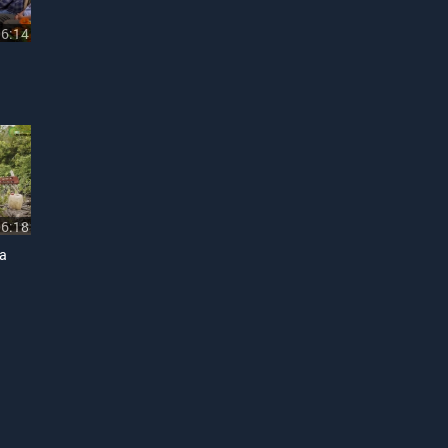
06:14
06:18
a