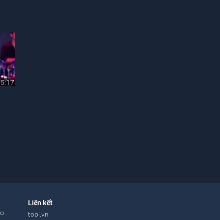
05:17
Liên kết
ho
topi.vn