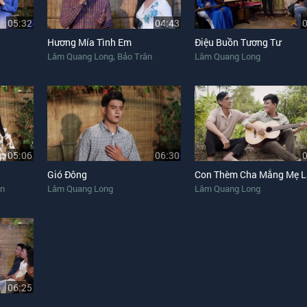
05:32
04:43
Hương Mía Tình Em
Điệu Buồn Tương Tư
,
Lâm Quang Long
Bảo Trân
Lâm Quang Long
05:06
06:30
Gió Đông
Con Thèm Cha Mắng Mẹ L
ân
Lâm Quang Long
Lâm Quang Long
06:25