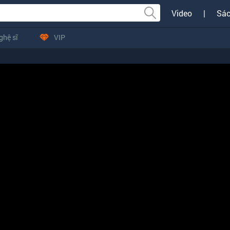
Video
|
Sác
ghệ sĩ
VIP