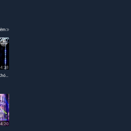
hêm
04:38
Lời Tình Buồn (Liveshow Khóc Mộng Thiên Đường)
04:20