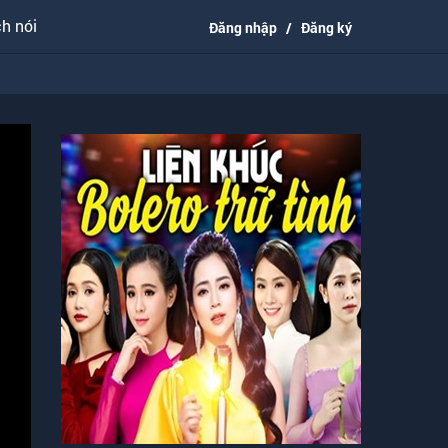
h nói
Đăng nhập
/
Đăng ký