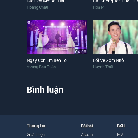
Giá Cơn Mơ Bắt Đầu
Hoàng Châu
Họa Mi
04:05
Ngày Còn Em Bên Tôi
Lối Về Xóm Nhỏ
Vương Bảo Tuấn
Huỳnh Thật
Bình luận
Thông tin
Bài hát
BXH
Giới thiệu
Album
MV