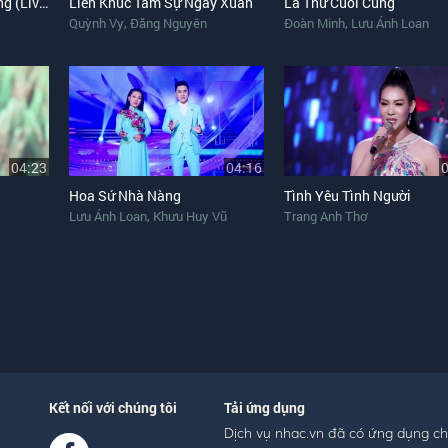
Bài Không Tên Cuối Cùng (Liveshow Khóc Mộng Thiên Đường)
Liên Khúc Tâm Sự Ngày Xuân
Lá Thư Cuối Cùng
,
,
Quỳnh Vy
Đăng Nguyên
Đoàn Minh
Lưu Ánh Loan
04:23
04:16
Hoa Sứ Nhà Nàng
Tình Yêu Tình Người
,
Lưu Ánh Loan
Khưu Huy Vũ
Trang Anh Thơ
Kết nối với chúng tôi
Tải ứng dụng
Dịch vụ nhac.vn đã có ứng dụng c