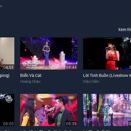
ân
Xem t
04:01
04:44
oping)
Biển Và Cát
Hoàng Châu
Diệu Hiền
05:05
05:39