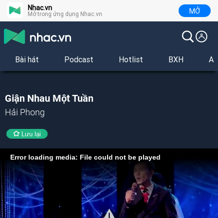
Nhac.vn
MỞ
Mở trong ứng dụng Nhac.vn
Bài hát
Podcast
Hotlist
BXH
Al
Giận Nhau Một Tuần
Hải Phong
Lưu lại
Error loading media: File could not be played