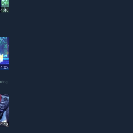
04:48
04:02
ường
09:18