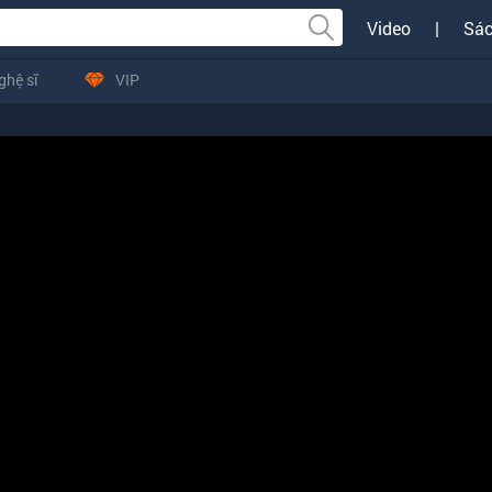
Video
|
Sác
ghệ sĩ
VIP