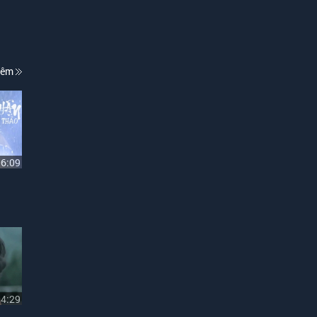
hêm
06:09
04:29