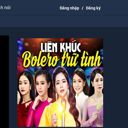
h nói
Đăng nhập
/
Đăng ký