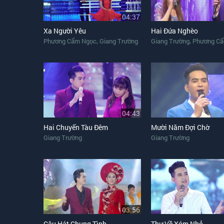
04:37
Xa Người Yêu
Hai Đứa Nghèo
,
,
Phương Cẩm Ngọc
Giang Trường
Giang Trường
Phương C
04:43
Hai Chuyến Tàu Đêm
Mười Năm Đợi Chờ
Giang Trường
Giang Trường
03:56
Câu Hát Chung Tình
Thư Về Xóm Nhỏ