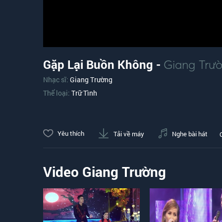
Gặp Lại Buồn Không -
Giang Trư
Nhạc sĩ:
Giang Trường
Thể loại:
Trữ Tình
Yêu thích
Tải về máy
Nghe bài hát
Video Giang Trường