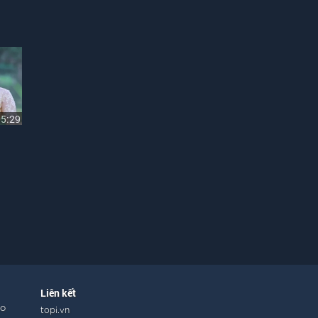
05:29
Liên kết
ho
topi.vn