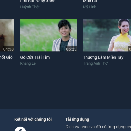
Lưu Bút Ngày Xanh
Mùa Cũ
Huỳnh Thật
Mỹ Linh
04:38
05:23
hốt Gió
Gõ Cửa Trái Tim
Thương Lắm Miền Tây
Khang Lê
Trang Anh Thơ
Kết nối với chúng tôi
Tải ứng dụng
Dịch vụ nhac.vn đã có ứng dụng c