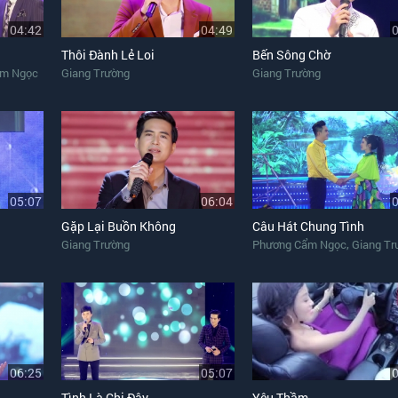
04:42
04:49
Thôi Đành Lẻ Loi
Bến Sông Chờ
ẩm Ngọc
Giang Trường
Giang Trường
05:07
06:04
Gặp Lại Buồn Không
Câu Hát Chung Tình
,
Giang Trường
Phương Cẩm Ngọc
Giang Tr
06:25
05:07
Tình Là Chi Đây
Yêu Thầm