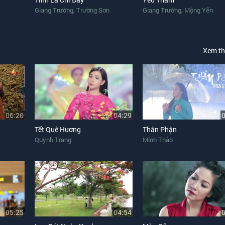
,
,
Giang Trường
Trường Sơn
Giang Trường
Mộng Yến
Xem t
06:20
04:29
Tết Quê Hương
Thân Phận
Quỳnh Trang
Minh Thảo
05:25
04:54