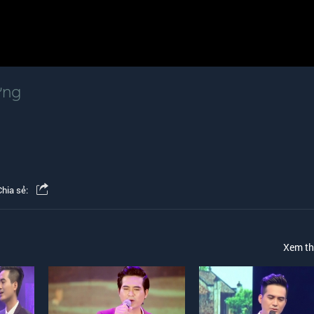
ờng
Chia sẻ:
Xem t