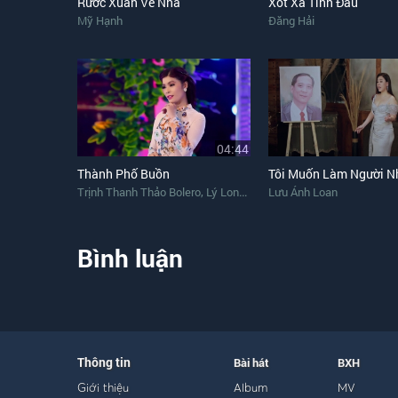
Rước Xuân Về Nhà
Xót Xa Tình Đầu
Mỹ Hạnh
Đăng Hải
04:44
Thành Phố Buồn
Tôi Muốn Làm Người N
,
Trịnh Thanh Thảo Bolero
Lý Long Hùng
Lưu Ánh Loan
Bình luận
Thông tin
Bài hát
BXH
Giới thiệu
Album
MV