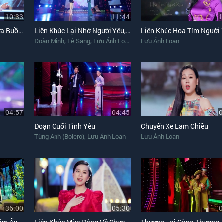
10:33
11:44
Liên Khúc Phố Đêm, Mưa Buồn Nhớ Ai
Liên Khúc Lại Nhớ Người Yêu, Mộng Ước Đôi Ta
,
,
Đoàn Minh
Lê Sang
Lưu Ánh Loan
Lưu Ánh Loan
04:57
04:45
Đoạn Cuối Tình Yêu
Chuyến Xe Lam Chiều
,
Tùng Anh (Bolero)
Lưu Ánh Loan
Lưu Ánh Loan
36:00
05:30
ăm Ấy
Liên Khúc Mùa Đông Về Chưa Anh
Thương Lại Càng Thương