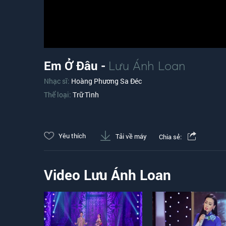
Em Ở Đâu -
Lưu Ánh Loan
Nhạc sĩ:
Hoàng Phương Sa Đéc
Thể loại:
Trữ Tình
Yêu thích
Tải về máy
Chia sẻ:
Video Lưu Ánh Loan