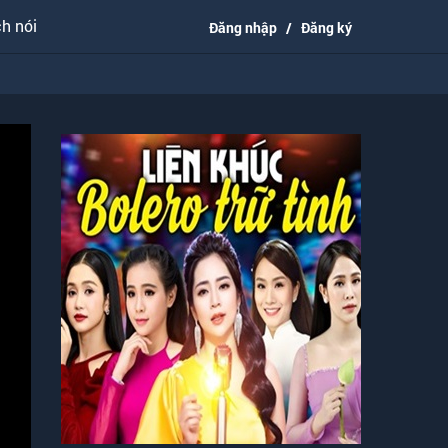
h nói
Đăng nhập
/
Đăng ký