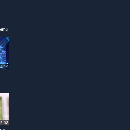
hêm
04:19
05:08