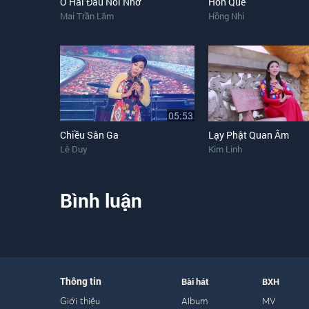
Ở Hai Đầu Nỗi Nhớ
Hồn Quê
Mai Trần Lâm
Hồng Nhi
05:53
Chiều Sân Ga
Lạy Phật Quan Âm
Lê Duy
Kim Linh
Bình luận
Thông tin
Bài hát
BXH
Giới thiệu
Album
MV