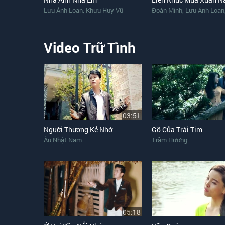
,
,
Lưu Ánh Loan
Khưu Huy Vũ
Đoàn Minh
Lưu Ánh Loan
Video Trữ Tình
03:51
Người Thương Kẻ Nhớ
Gõ Cửa Trái Tim
Âu Nhật Nam
Trầm Hương
05:18