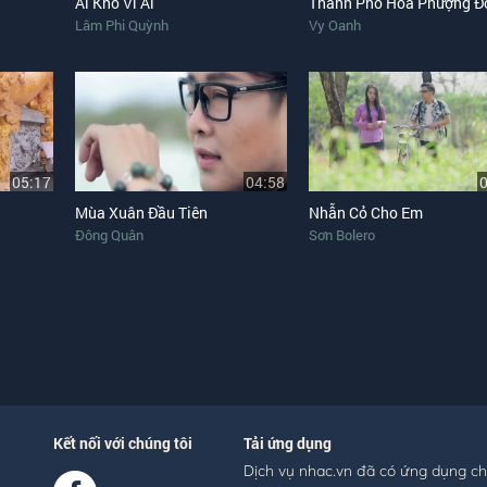
Ai Khổ Vì Ai
Lâm Phi Quỳnh
Vy Oanh
05:17
04:58
Mùa Xuân Đầu Tiên
Nhẫn Cỏ Cho Em
Đông Quân
Sơn Bolero
Kết nối với chúng tôi
Tải ứng dụng
Dịch vụ nhac.vn đã có ứng dụng c