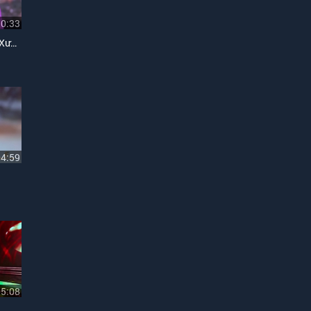
10:33
Liên Khúc Hoa Tím Người Xưa, Một Người Đi
04:59
05:08