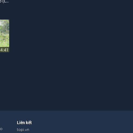
Thành Phố Hoa Phượng Đỏ (Lyric)
04:41
Liên kết
ho
topi.vn