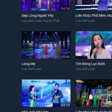
04:50
Đẹp Lòng Người Yêu
,
Lưu Ánh Loan
Huỳnh Thật
Lưu Ánh Loan
05:49
Lòng Mẹ
Tím Bông Lục Bình
Lưu Ánh Loan
Lưu Ánh Loan
04:29
Nhà Anh Nhà Em
Liên Khúc Mùa Xuân N