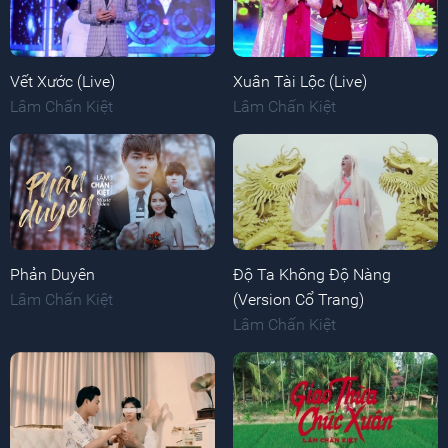
Vết Xước (Live)
Xuân Tài Lộc (Live)
Lâm Chấn Kiệt
Lâm Chấn Kiệt
Phản Duyên
Độ Ta Không Độ Nàng
Lâm Chấn Kiệt
(Version Cổ Trang)
Lâm Chấn Kiệt