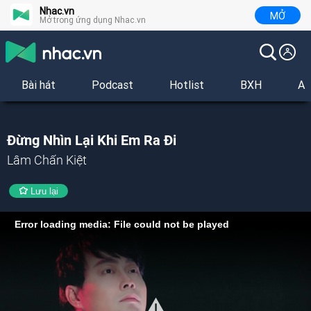
Nhac.vn
MỞ
Mở trong ứng dụng Nhac.vn
Bài hát
Podcast
Hotlist
BXH
Al
Đừng Nhìn Lại Khi Em Ra Đi
Lâm Chấn Kiệt
Lưu lại
Error loading media: File could not be played