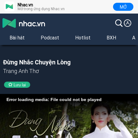
Nhac.vn
MỞ
Mở trong ứng dụng Nhac.vn
Bài hát
Podcast
Hotlist
BXH
Al
Đừng Nhắc Chuyện Lòng
Trang Anh Thơ
Lưu lại
Error loading media: File could not be played