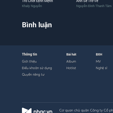
Trò Chơi Định Mệnh
Anh Sẽ Trở Về
Khaly Nguyễn
Nguyễn Đình Thanh Tâm
Bình luận
Thông tin
Bài hát
BXH
Giới thiệu
Album
MV
Điều khoản sử dụng
Hotlist
Nghệ sĩ
Quyền riêng tư
Cơ quan chủ quản Công ty Cổ phầ