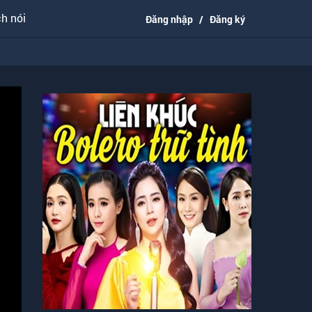
h nói
Đăng nhập
/
Đăng ký