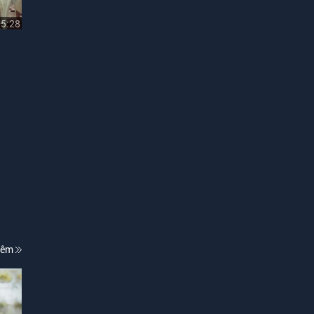
05:28
hêm