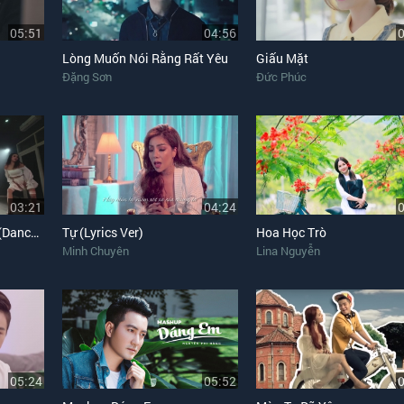
05:51
04:56
Lòng Muốn Nói Rằng Rất Yêu
Giấu Mặt
Đặng Sơn
Đức Phúc
03:21
04:24
Mời Anh Vào Team Em (Dance Version)
Tự (Lyrics Ver)
Hoa Học Trò
Minh Chuyên
Lina Nguyễn
05:24
05:52