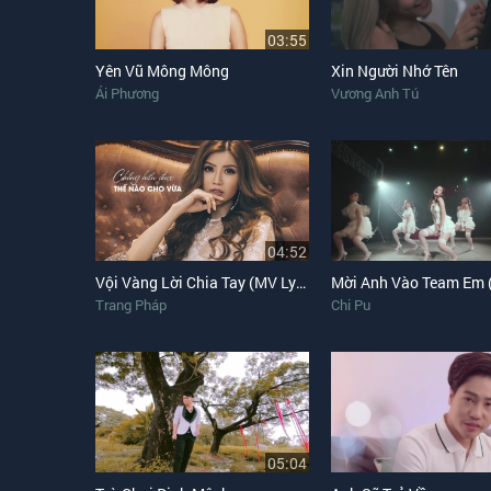
03:55
Yên Vũ Mông Mông
Xin Người Nhớ Tên
Ái Phương
Vương Anh Tú
04:52
Vội Vàng Lời Chia Tay (MV Lyrics)
Trang Pháp
Chi Pu
05:04