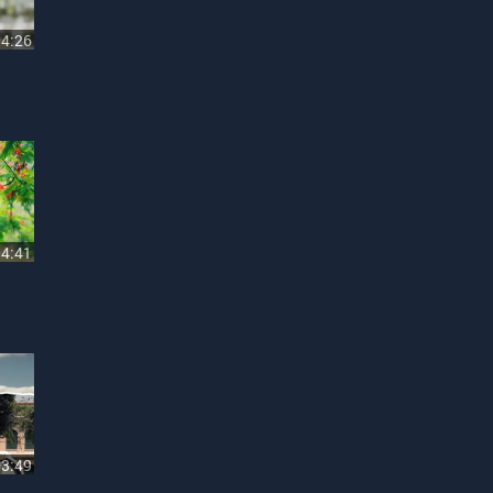
04:26
04:41
03:49