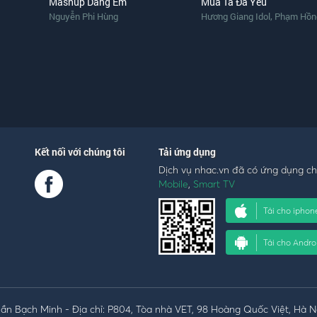
Mashup Dáng Em
Mùa Ta Đã Yêu
,
Nguyễn Phi Hùng
Hương Giang Idol
Phạm Hồng P
Kết nối với chúng tôi
Tải ứng dụng
Dịch vụ nhac.vn đã có ứng dụng c
Mobile
,
Smart TV
Tải cho iphon
Tải cho Andro
n Bạch Minh - Địa chỉ: P804, Tòa nhà VET, 98 Hoàng Quốc Việt, Hà N