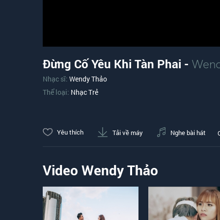
Đừng Cố Yêu Khi Tàn Phai -
Wend
Nhạc sĩ:
Wendy Thảo
Thể loại:
Nhạc Trẻ
Yêu thích
Tải về máy
Nghe bài hát
Video Wendy Thảo