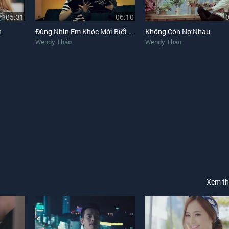
05:31
06:10
n
Đừng Nhìn Em Khóc Mới Biết Em Đau
Không Còn Nợ Nhau
Wendy Thảo
Wendy Thảo
Xem t