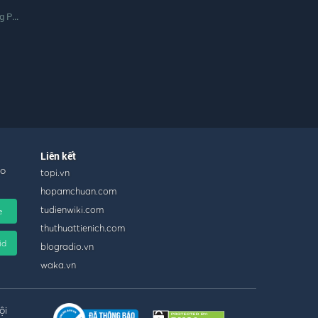
hước
Liên kết
ho
topi.vn
hopamchuan.com
tudienwiki.com
e
thuthuattienich.com
id
blogradio.vn
waka.vn
ội