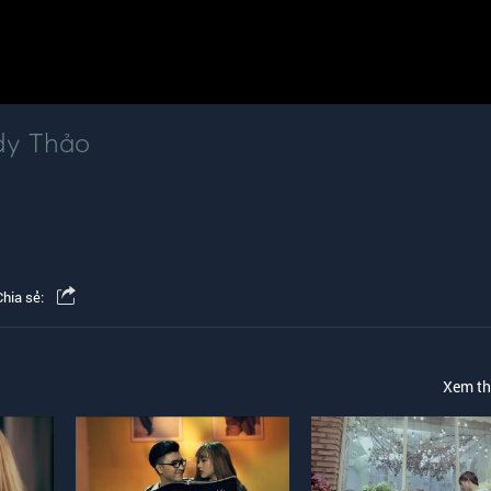
y Thảo
Chia sẻ:
Xem t