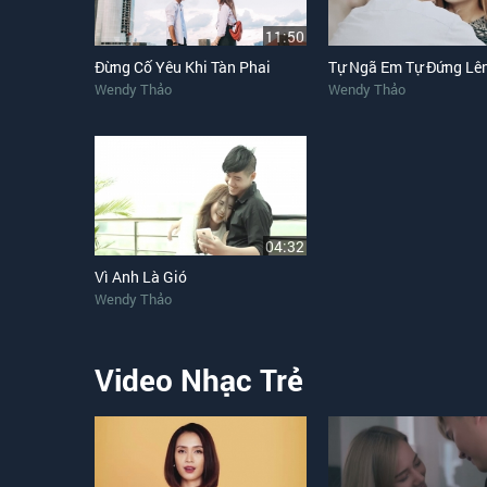
11:50
Đừng Cố Yêu Khi Tàn Phai
Tự Ngã Em Tự Đứng Lê
Wendy Thảo
Wendy Thảo
04:32
Vì Anh Là Gió
Wendy Thảo
Video Nhạc Trẻ