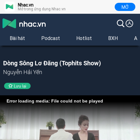
Nhac.vn
MỞ
Mở trong ứng dụng Nhac.vn
Bài hát
Podcast
Hotlist
BXH
Al
Dòng Sông Lơ Đãng (Tophits Show)
Nguyễn Hải Yến
Lưu lại
Error loading media: File could not be played