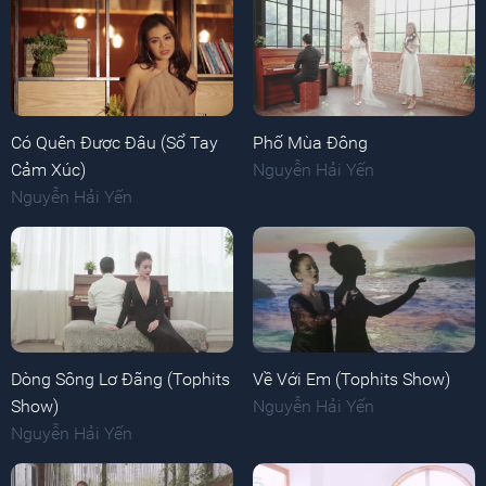
Có Quên Được Đâu (Sổ Tay
Phố Mùa Đông
Cảm Xúc)
Nguyễn Hải Yến
Nguyễn Hải Yến
Dòng Sông Lơ Đãng (Tophits
Về Với Em (Tophits Show)
Show)
Nguyễn Hải Yến
Nguyễn Hải Yến