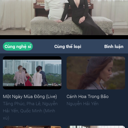
Cùng nghệ sĩ
Cùng thể loại
Bình luận
Một Ngày Mùa Đông (Live)
Cánh Hoa Trong Bão
Tăng Phúc
,
Pha Lê
,
Nguyễn
Nguyễn Hải Yến
Hải Yến
,
Quốc Minh (Minh
xù)