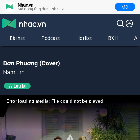
Nhac.vn
MỞ
Mở trong ứng dụng Nhac.vn
Bài hát
Podcast
Hotlist
BXH
Al
Đơn Phương (Cover)
Nam Em
Lưu lại
Error loading media: File could not be played