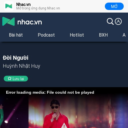
Nhac.vn
MỞ
Mở trong ứng dụng Nhac.vn
Bài hát
Podcast
Hotlist
BXH
Al
Đời Người
Huỳnh Nhật Huy
Lưu lại
Error loading media: File could not be played