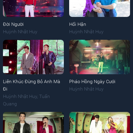
Đời Người
Hối Hận
Huỳnh Nhật Huy
Huỳnh Nhật Huy
Liên Khúc Đừng Bỏ Anh Mà
Pháo Hồng Ngày Cưới
Đi
Huỳnh Nhật Huy
Huỳnh Nhật Huy
,
Tuấn
Quang