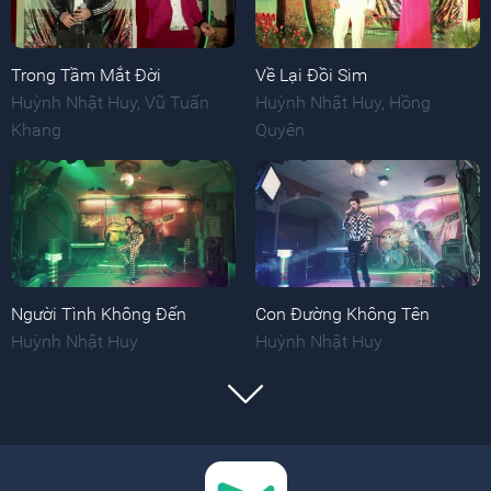
Trong Tầm Mắt Đời
Về Lại Đồi Sim
Huỳnh Nhật Huy
,
Vũ Tuấn
Huỳnh Nhật Huy
,
Hồng
Khang
Quyên
Người Tình Không Đến
Con Đường Không Tên
Huỳnh Nhật Huy
Huỳnh Nhật Huy