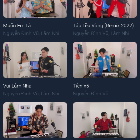
Muốn Em Là
Túp Lều Vàng (Remix 2022)
Nguyễn Đình Vũ
,
Lâm Nhi
Nguyễn Đình Vũ
,
Lâm Nhi
Vui Lắm Nha
Tiền x5
Nguyễn Đình Vũ
,
Lâm Nhi
Nguyễn Đình Vũ