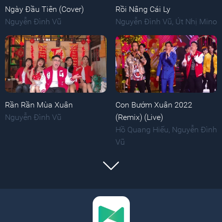
Ngày Đầu Tiên (Cover)
Rồi Nâng Cái Ly
Nguyễn Đình Vũ
Nguyễn Đình Vũ
,
Út Nhị Mino
Rần Rần Mùa Xuân
Con Bướm Xuân 2022
Nguyễn Đình Vũ
(Remix) (Live)
Hồ Quang Hiếu
,
Nguyễn Đình
Vũ