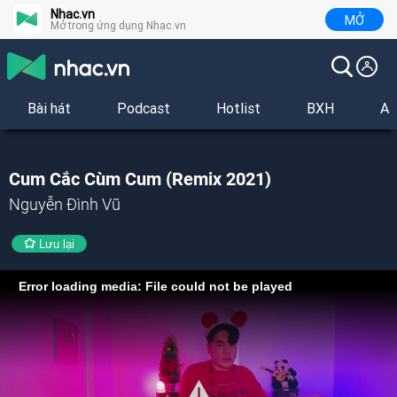
Nhac.vn
MỞ
Mở trong ứng dụng Nhac.vn
Bài hát
Podcast
Hotlist
BXH
Al
Cum Cắc Cùm Cum (Remix 2021)
Nguyễn Đình Vũ
Lưu lại
Error loading media: File could not be played