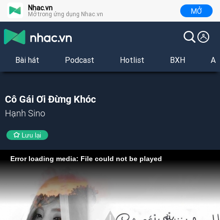
Nhac.vn
MỞ
Mở trong ứng dụng Nhac.vn
Bài hát
Podcast
Hotlist
BXH
Al
Cô Gái Ơi Đừng Khóc
Hạnh Sino
Lưu lại
Error loading media: File could not be played