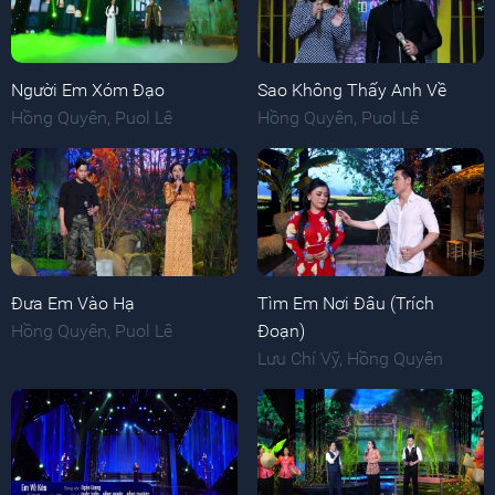
Người Em Xóm Đạo
Sao Không Thấy Anh Về
Hồng Quyên
,
Puol Lê
Hồng Quyên
,
Puol Lê
Đưa Em Vào Hạ
Tìm Em Nơi Đâu (Trích
Hồng Quyên
,
Puol Lê
Đoạn)
Lưu Chí Vỹ
,
Hồng Quyên