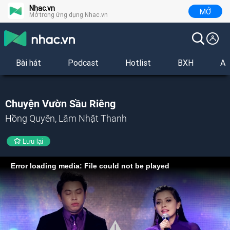
Nhac.vn
MỞ
Mở trong ứng dụng Nhac.vn
Bài hát
Podcast
Hotlist
BXH
Al
Chuyện Vườn Sầu Riêng
Hồng Quyên, Lâm Nhật Thanh
Lưu lại
Error loading media: File could not be played