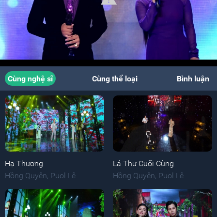
Cùng nghệ sĩ
Cùng thể loại
Bình luận
Hạ Thương
Lá Thư Cuối Cùng
Hồng Quyên
,
Puol Lê
Hồng Quyên
,
Puol Lê