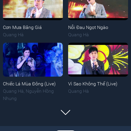
Cơn Mưa Băng Giá
Nỗi Đau Ngọt Ngào
Quang Hà
Quang Hà
Chiếc Lá Mùa Đông (Live)
Vì Sao Không Thể (Live)
Quang Hà
,
Nguyễn Hồng
Quang Hà
Nhung