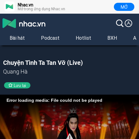
Nhac.vn
MỞ
Mở trong ứng dụng Nhac.vn
Bài hát
Podcast
Hotlist
BXH
Al
Chuyện Tình Ta Tan Vỡ (Live)
Quang Hà
Lưu lại
Error loading media: File could not be played