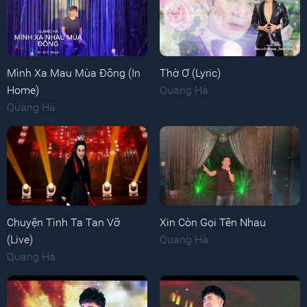
Mình Xa Mau Mùa Đông (In
Thờ Ơ (Lyric)
Home)
Quang Hà
Quang Hà
Chuyện Tình Ta Tan Vỡ
Xin Còn Gọi Tên Nhau
(Live)
Quang Hà
Quang Hà