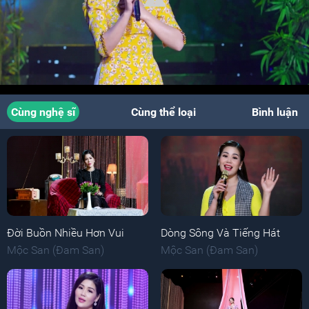
Cùng nghệ sĩ
Cùng thể loại
Bình luận
Đời Buồn Nhiều Hơn Vui
Dòng Sông Và Tiếng Hát
Mộc San (Đam San)
Mộc San (Đam San)