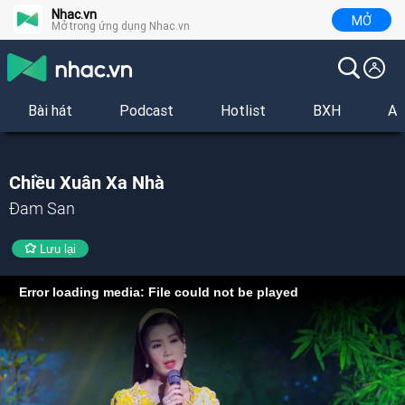
Nhac.vn
MỞ
Mở trong ứng dụng Nhac.vn
Bài hát
Podcast
Hotlist
BXH
Al
Chiều Xuân Xa Nhà
Đam San
Lưu lại
Error loading media: File could not be played