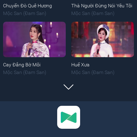
Chuyến Đò Quê Hương
Thà Người Đừng Nói Yêu Tôi
Mộc San (Đam San)
Mộc San (Đam San)
Cay Đắng Bờ Môi
Huế Xưa
Mộc San (Đam San)
Mộc San (Đam San)