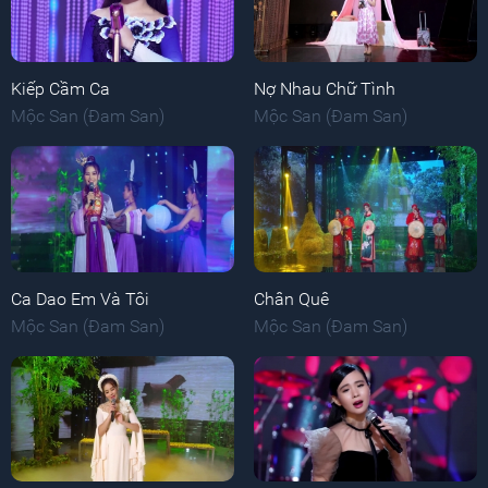
Kiếp Cầm Ca
Nợ Nhau Chữ Tình
Mộc San (Đam San)
Mộc San (Đam San)
Ca Dao Em Và Tôi
Chân Quê
Mộc San (Đam San)
Mộc San (Đam San)