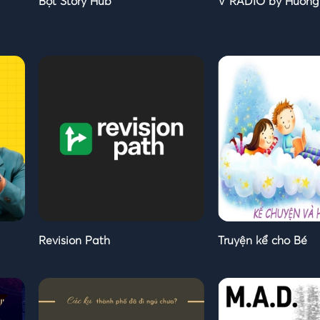
Bột Story Hub
V RADIO by Huong
Revision Path
Truyện kể cho Bé