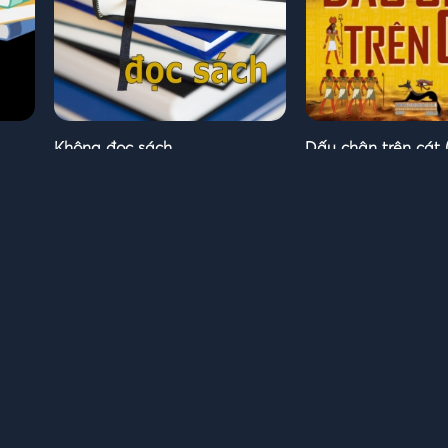
Không đọc sách
Dấu chân trên cát
FULL Sách nói hay t