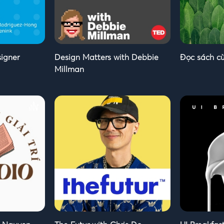
igner
Design Matters with Debbie
Đọc sách c
Millman