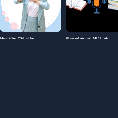
Học Văn Chị Hiên
Đọc sách với NV Linh