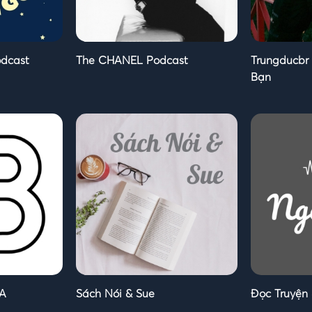
odcast
The CHANEL Podcast
Trungducbr
Bạn
DA
Sách Nói & Sue
Đọc Truyện