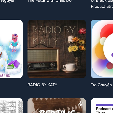
 Nguyen
The Futur with Chris Do
UI Breakfas
Product Str
RADIO BY KATY
Trò Chuyện