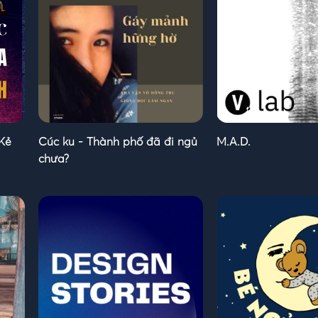
 Kẻ
Cúc ku - Thành phố đã đi ngủ
M.A.D.
chưa?