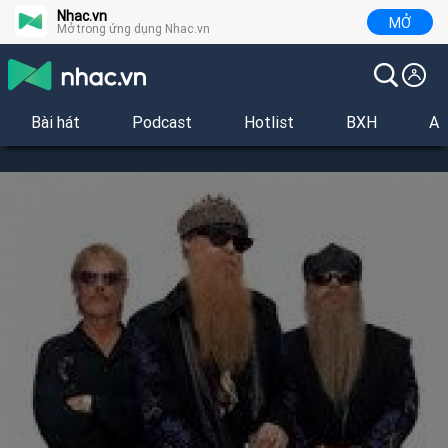
Nhac.vn
MỞ
Mở trong ứng dụng Nhac.vn
Bài hát
Podcast
Hotlist
BXH
Al