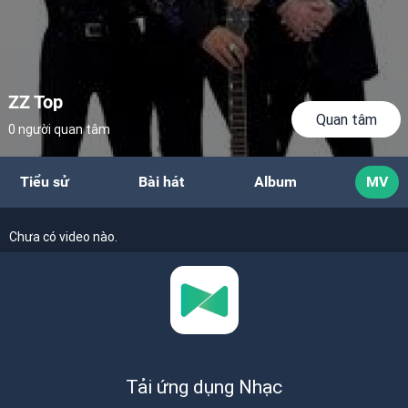
ZZ Top
Quan tâm
0 người quan tâm
Tiểu sử
Bài hát
Album
MV
Chưa có video nào.
Tải ứng dụng Nhạc