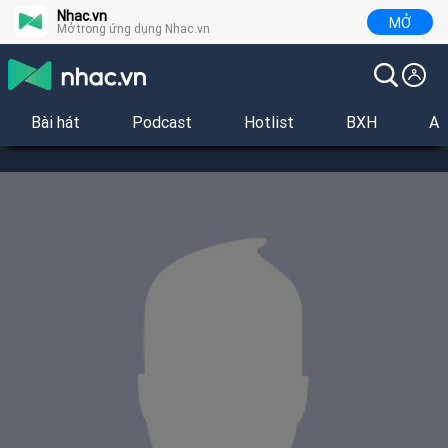
Nhac.vn
MỞ
Mở trong ứng dụng Nhac.vn
Bài hát
Podcast
Hotlist
BXH
Al