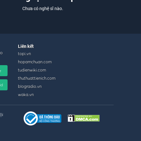
Chưa có nghệ sĩ nào.
Liên kết
ho
topi.vn
hopamchuan.com
tudienwiki.com
e
thuthuattienich.com
id
blogradio.vn
waka.vn
ội