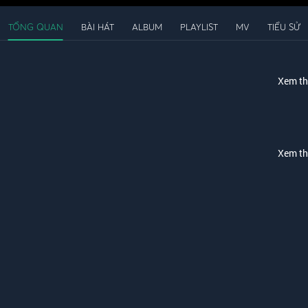
TỔNG QUAN
BÀI HÁT
ALBUM
PLAYLIST
MV
TIỂU SỬ
Xem t
Xem t