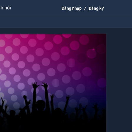
h nói
Đăng nhập
/
Đăng ký