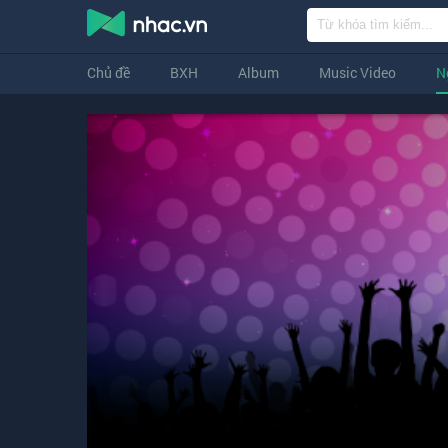
Chủ đề
BXH
Album
Music Video
N