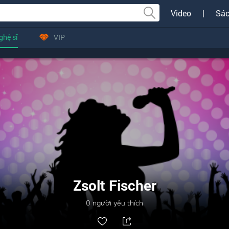
Video
|
Sác
ghệ sĩ
VIP
Zsolt Fischer
0
người yêu thích