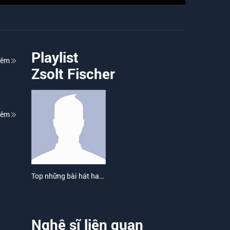
Playlist
hêm
Zsolt Fischer
hêm
Top những bài hát hay nhất của Zsolt Fischer
Nghệ sĩ liên quan