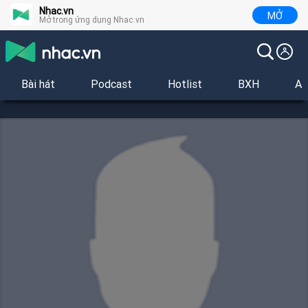
Nhac.vn
MỞ
Mở trong ứng dụng Nhac.vn
Bài hát
Podcast
Hotlist
BXH
Al