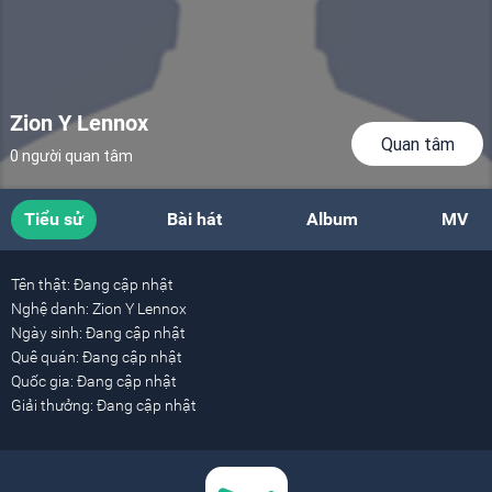
Zion Y Lennox
Quan tâm
0 người quan tâm
Tiểu sử
Bài hát
Album
MV
Tên thật:
Đang cập nhật
Nghệ danh:
Zion Y Lennox
Ngày sinh:
Đang cập nhật
Quê quán:
Đang cập nhật
Quốc gia:
Đang cập nhật
Giải thưởng:
Đang cập nhật