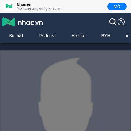
Nhac.vn
MỞ
Mở trong ứng dụng Nhac.vn
Bài hát
Podcast
Hotlist
BXH
Al