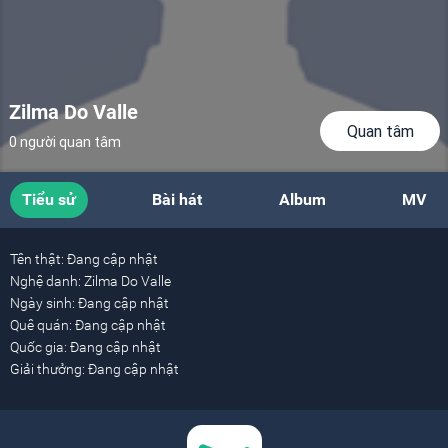
Zilma Do Valle
Quan tâm
0 người quan tâm
Tiểu sử
Bài hát
Album
MV
Tên thật:
Đang cập nhật
Nghệ danh:
Zilma Do Valle
Ngày sinh:
Đang cập nhật
Quê quán:
Đang cập nhật
Quốc gia:
Đang cập nhật
Giải thưởng:
Đang cập nhật