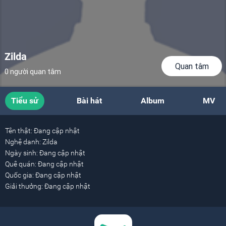
Zilda
Quan tâm
0 người quan tâm
Tiểu sử
Bài hát
Album
MV
Tên thật:
Đang cập nhật
Nghệ danh:
Zilda
Ngày sinh:
Đang cập nhật
Quê quán:
Đang cập nhật
Quốc gia:
Đang cập nhật
Giải thưởng:
Đang cập nhật