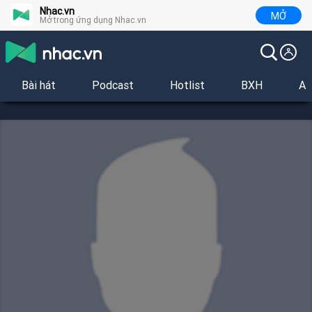
Nhac.vn
MỞ
Mở trong ứng dụng Nhac.vn
Bài hát
Podcast
Hotlist
BXH
Al