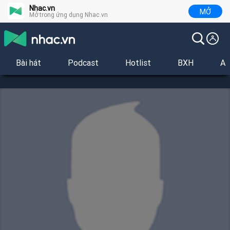
Nhac.vn
MỞ
Mở trong ứng dụng Nhac.vn
Bài hát
Podcast
Hotlist
BXH
Al