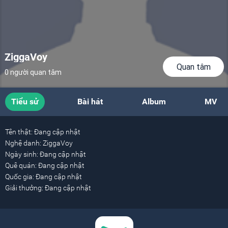
ZiggaVoy
Quan tâm
0 người quan tâm
Tiểu sử
Bài hát
Album
MV
Tên thật:
Đang cập nhật
Nghệ danh:
ZiggaVoy
Ngày sinh:
Đang cập nhật
Quê quán:
Đang cập nhật
Quốc gia:
Đang cập nhật
Giải thưởng:
Đang cập nhật