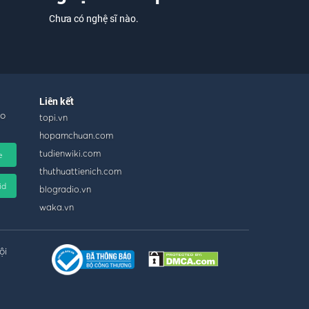
Chưa có nghệ sĩ nào.
Liên kết
ho
topi.vn
hopamchuan.com
tudienwiki.com
e
thuthuattienich.com
id
blogradio.vn
waka.vn
ội