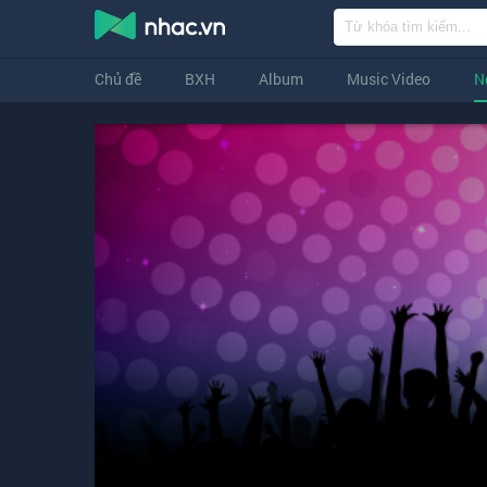
Chủ đề
BXH
Album
Music Video
N