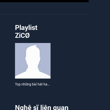
Playlist
ZiCØ
Top những bài hát hay nhất của ZiCØ
Nghệ sĩ liên quan