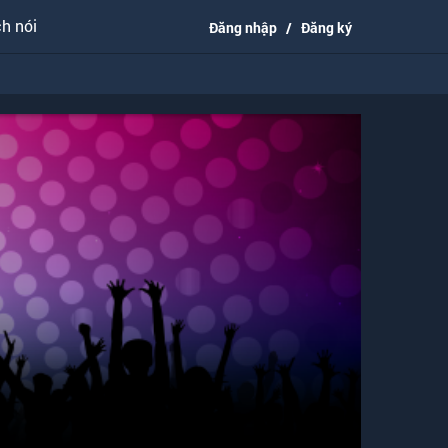
h nói
Đăng nhập
/
Đăng ký