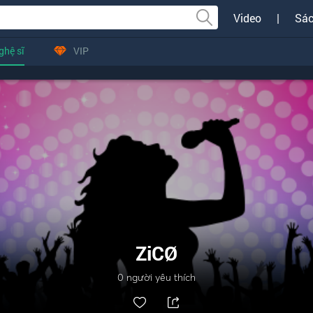
Video
|
Sác
ghệ sĩ
VIP
ZiCØ
0
người yêu thích