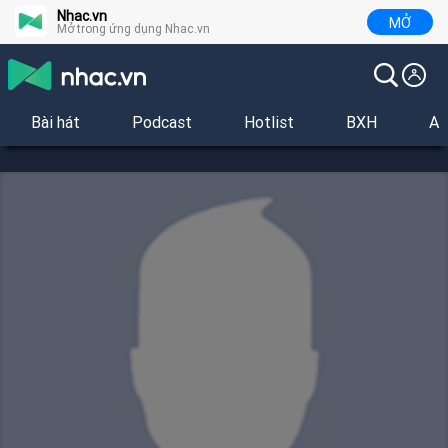
Nhac.vn
MỞ
Mở trong ứng dụng Nhac.vn
Bài hát
Podcast
Hotlist
BXH
Al