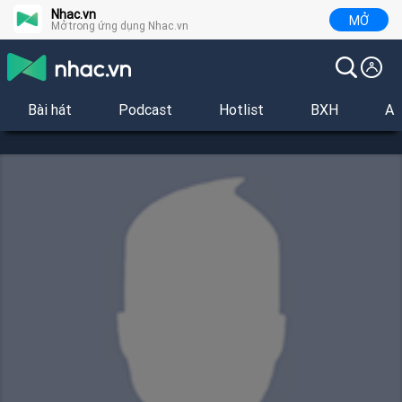
Nhac.vn
MỞ
Mở trong ứng dụng Nhac.vn
Bài hát
Podcast
Hotlist
BXH
Al