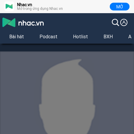
Nhac.vn
MỞ
Mở trong ứng dụng Nhac.vn
Bài hát
Podcast
Hotlist
BXH
Al