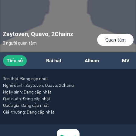
Zaytoven, Quavo, 2Chainz
Quan tâm
0 người quan tâm
Tiểu sử
Bài hát
Album
MV
Tên thật:
Đang cập nhật
Nghệ danh:
Zaytoven, Quavo, 2Chainz
Ngày sinh:
Đang cập nhật
Quê quán:
Đang cập nhật
Quốc gia:
Đang cập nhật
Giải thưởng:
Đang cập nhật