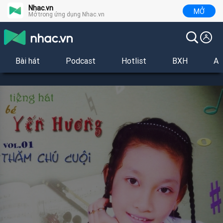
Nhac.vn
MỞ
Mở trong ứng dụng Nhac.vn
Bài hát
Podcast
Hotlist
BXH
Al