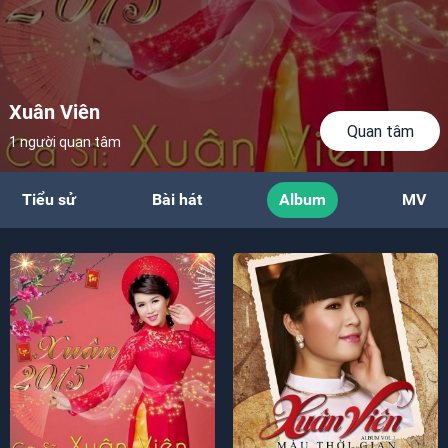
Xuân Viên
Quan tâm
1 người quan tâm
Tiểu sử
Bài hát
Album
MV