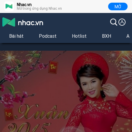
Nhac.vn
MỞ
Mở trong ứng dụng Nhac.vn
Bài hát
Podcast
Hotlist
BXH
Al