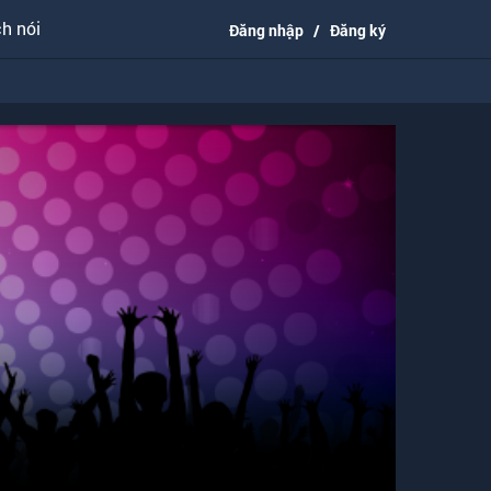
h nói
Đăng nhập
/
Đăng ký