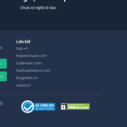
Chưa có nghệ sĩ nào.
Liên kết
ho
topi.vn
hopamchuan.com
tudienwiki.com
e
thuthuattienich.com
id
blogradio.vn
waka.vn
ội