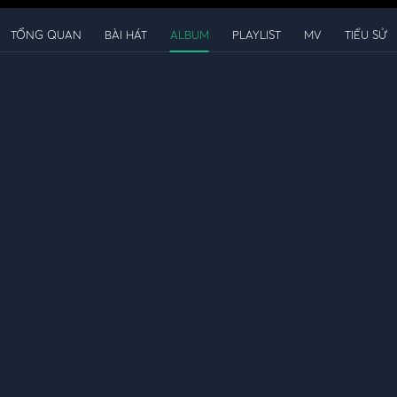
TỔNG QUAN
BÀI HÁT
ALBUM
PLAYLIST
MV
TIỂU SỬ