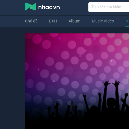
Chủ đề
BXH
Album
Music Video
N