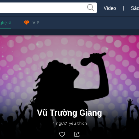
Video
|
Sác
ghệ sĩ
VIP
Vũ Trường Giang
4
người yêu thích