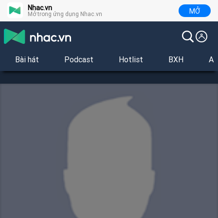
Nhac.vn
MỞ
Mở trong ứng dụng Nhac.vn
Bài hát
Podcast
Hotlist
BXH
Al