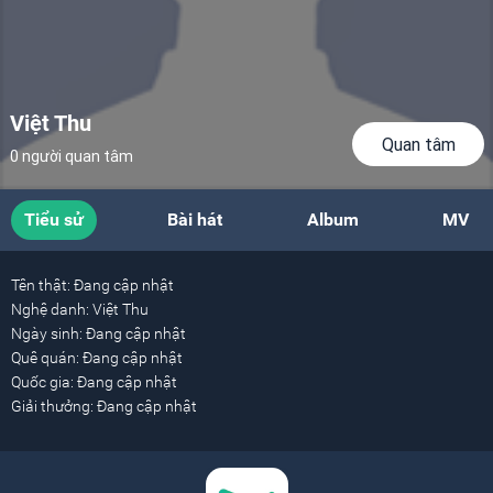
Việt Thu
Quan tâm
0 người quan tâm
Tiểu sử
Bài hát
Album
MV
Tên thật:
Đang cập nhật
Nghệ danh:
Việt Thu
Ngày sinh:
Đang cập nhật
Quê quán:
Đang cập nhật
Quốc gia:
Đang cập nhật
Giải thưởng:
Đang cập nhật