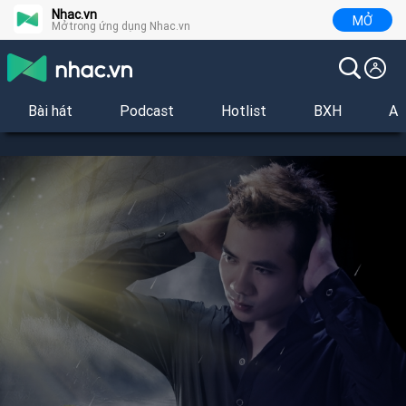
Nhac.vn
MỞ
Mở trong ứng dụng Nhac.vn
Bài hát
Podcast
Hotlist
BXH
Al