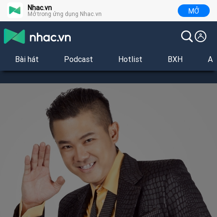
Nhac.vn
MỞ
Mở trong ứng dụng Nhac.vn
Bài hát
Podcast
Hotlist
BXH
Al