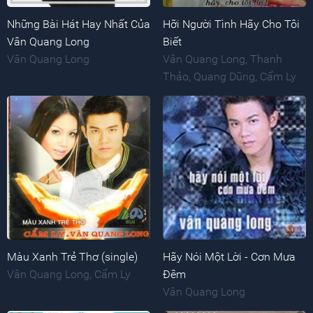
Những Bài Hát Hay Nhất Của
Hỡi Người Tình Hãy Cho Tôi
Vân Quang Long
Biết
Vân Quang Long
Vân Quang Long
,
Thanh
Thảo
,
Quang Dũng
,
Cẩm Ly
Màu Xanh Trẻ Thơ (single)
Hãy Nói Một Lời - Cơn Mưa
Vân Quang Long
,
Cẩm Ly
Đêm
Vân Quang Long