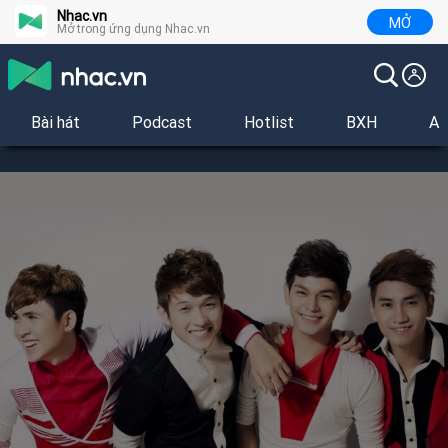
Nhac.vn
MỞ
Mở trong ứng dụng Nhac.vn
Bài hát
Podcast
Hotlist
BXH
Al