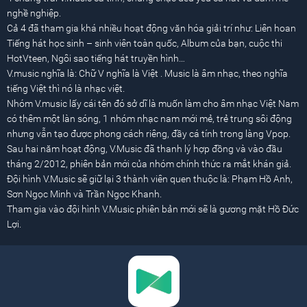
nghề nghiệp.
Cả 4 đã tham gia khá nhiều hoạt động văn hóa giải trí như: Liên hoan
Tiếng hát học sinh – sinh viên toàn quốc, Album của bạn, cuộc thi
HotVteen, Ngôi sao tiếng hát truyền hình…
V.music nghĩa là: Chữ V nghĩa là Việt . Music là âm nhạc, theo nghĩa
tiếng Việt thì nó là nhạc việt.
Nhóm V.music lấy cái tên đó sở dĩ là muốn làm cho âm nhạc Việt Nam
có thêm một làn sóng, 1 nhóm nhạc nam mới mẻ, trẻ trung sôi động
nhưng vẫn tạo được phong cách riêng, đầy cá tính trong làng Vpop.
Sau hai năm hoạt động, V.Music đã thanh lý hợp đồng và vào đầu
tháng 2/2012, phiên bản mới của nhóm chính thức ra mắt khán giả.
Đội hình V.Music sẽ giữ lại 3 thành viên quen thuộc là: Phạm Hồ Anh,
Sơn Ngọc Minh và Trần Ngọc Khanh.
Tham gia vào đội hình V.Music phiên bản mới sẽ là gương mặt Hồ Đức
Lợi.