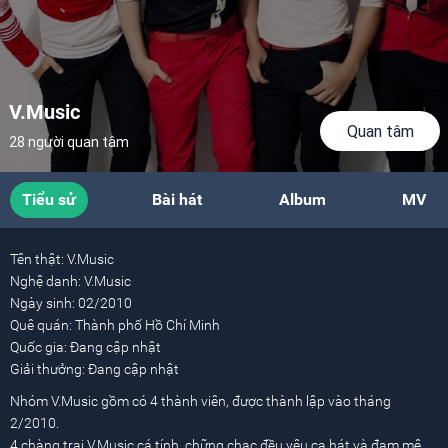
V.Music
Quan tâm
28 người quan tâm
Tiểu sử
Bài hát
Album
MV
Tên thật:
V.Music
Nghệ danh:
V.Music
Ngày sinh:
02/2010
Quê quán:
Thành phố Hồ Chí Minh
Quốc gia:
Đang cập nhật
Giải thưởng:
Đang cập nhật
Nhóm V.Music gồm có 4 thành viên, được thành lập vào tháng
2/2010.
4 chàng trai V.Music cá tính, chững chạc đều yêu ca hát và đam mê