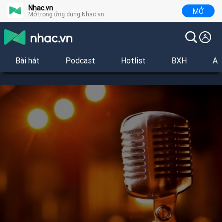
Nhac.vn
MỞ
Mở trong ứng dụng Nhac.vn
Bài hát
Podcast
Hotlist
BXH
Al