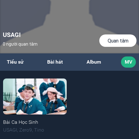
USAGI
Quan tâm
0 người quan tâm
Tiểu sử
Bài hát
Album
MV
Bài Ca Học Sinh
USAGI
,
Zero9
,
Tino