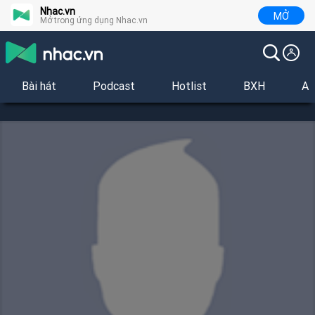
Nhac.vn
MỞ
Mở trong ứng dụng Nhac.vn
Bài hát
Podcast
Hotlist
BXH
Al