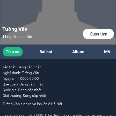
Tường Văn
Quan tâm
11 người quan tâm
Tiểu sử
Bài hát
Album
MV
Tên thật:
Đang cập nhật
Nghệ danh:
Tường Văn
Ngày sinh:
0000-00-00
Quê quán:
Đang cập nhật
Quốc gia:
Đang cập nhật
Giải thưởng:
Đang cập nhật
Tường Văn sinh ra và lớn lên ở Hà Nội
Là dân nhà nòi, bố là NSND Bùi Gia Tường, mẹ vốn cựu diễn viên múa,