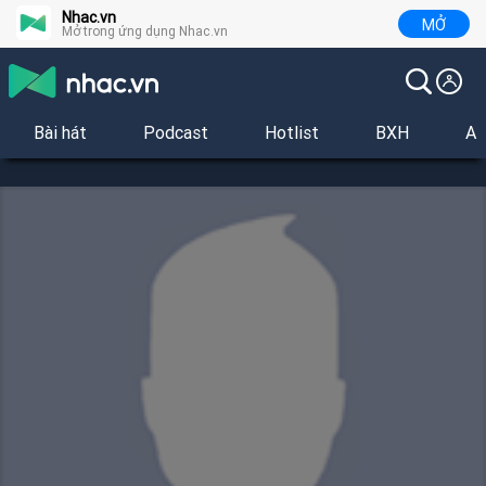
Nhac.vn
MỞ
Mở trong ứng dụng Nhac.vn
Bài hát
Podcast
Hotlist
BXH
Al