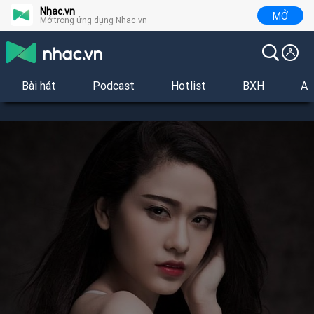
Nhac.vn
MỞ
Mở trong ứng dụng Nhac.vn
Bài hát
Podcast
Hotlist
BXH
Al