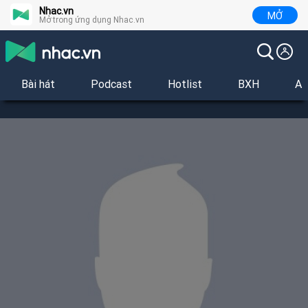
Nhac.vn
MỞ
Mở trong ứng dụng Nhac.vn
Bài hát
Podcast
Hotlist
BXH
Al