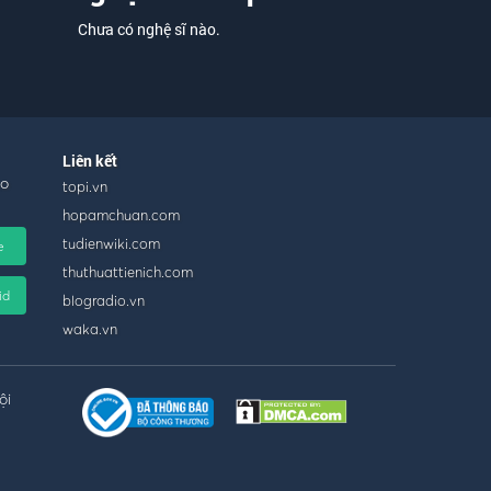
Chưa có nghệ sĩ nào.
Liên kết
ho
topi.vn
hopamchuan.com
tudienwiki.com
e
thuthuattienich.com
id
blogradio.vn
waka.vn
ội