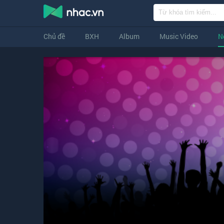
Chủ đề
BXH
Album
Music Video
N