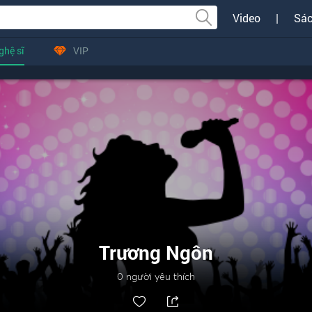
Video
|
Sác
ghệ sĩ
VIP
Trương Ngôn
0
người yêu thích