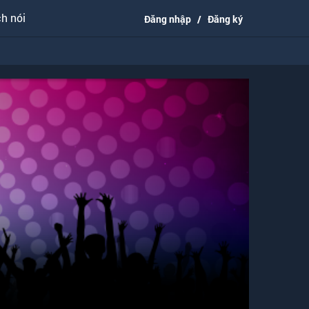
h nói
Đăng nhập
/
Đăng ký