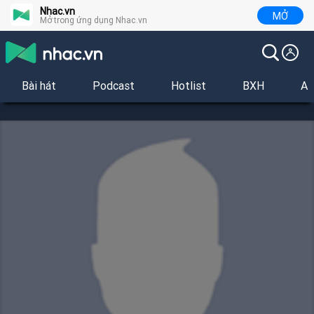
Nhac.vn
MỞ
Mở trong ứng dụng Nhac.vn
Bài hát
Podcast
Hotlist
BXH
Al