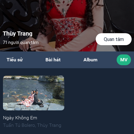
Thùy Trang
Quan tâm
71 người quan tâm
Tiểu sử
Bài hát
Album
MV
Ngày Không Em
Tuấn Tú Bolero
,
Thùy Trang