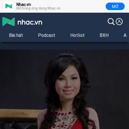
Nhac.vn
MỞ
Mở trong ứng dụng Nhac.vn
Bài hát
Podcast
Hotlist
BXH
Al