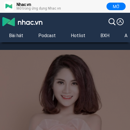
Nhac.vn
MỞ
Mở trong ứng dụng Nhac.vn
Bài hát
Podcast
Hotlist
BXH
Al