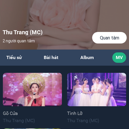
Thu Trang (MC)
Quan tâm
2 người quan tâm
Tiểu sử
Bài hát
Album
MV
Gõ Cửa
Tình Lỡ
Thu Trang (MC)
Thu Trang (MC)