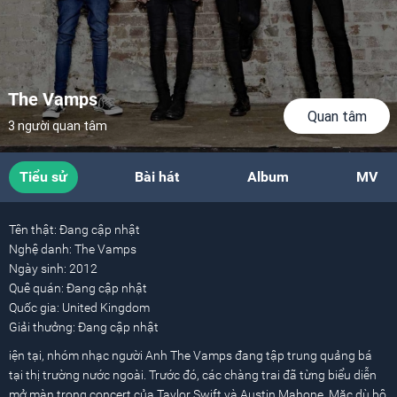
The Vamps
Quan tâm
3 người quan tâm
Tiểu sử
Bài hát
Album
MV
Tên thật:
Đang cập nhật
Nghệ danh:
The Vamps
Ngày sinh:
2012
Quê quán:
Đang cập nhật
Quốc gia:
United Kingdom
Giải thưởng:
Đang cập nhật
iện tại, nhóm nhạc người Anh The Vamps đang tập trung quảng bá
tại thị trường nước ngoài. Trước đó, các chàng trai đã từng biểu diễn
mở màn trong concert của Taylor Swift và Austin Mahone. Mặc dù bộ