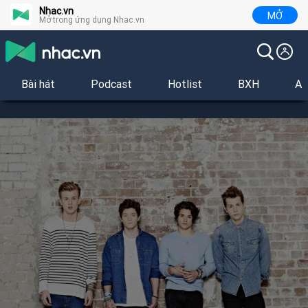
Nhac.vn
MỞ
Mở trong ứng dụng Nhac.vn
Bài hát
Podcast
Hotlist
BXH
Al