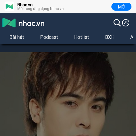
Nhac.vn
MỞ
Mở trong ứng dụng Nhac.vn
Bài hát
Podcast
Hotlist
BXH
Al