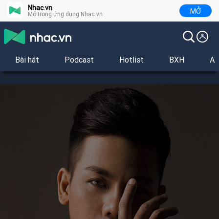
Nhac.vn
MỞ
Mở trong ứng dụng Nhac.vn
Bài hát
Podcast
Hotlist
BXH
Al