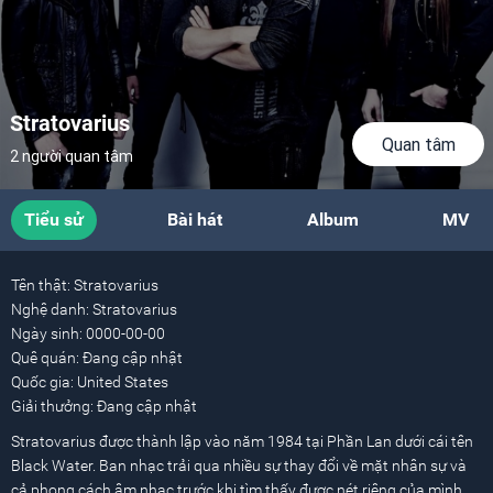
Stratovarius
Quan tâm
2 người quan tâm
Tiểu sử
Bài hát
Album
MV
Tên thật:
Stratovarius
Nghệ danh:
Stratovarius
Ngày sinh:
0000-00-00
Quê quán:
Đang cập nhật
Quốc gia:
United States
Giải thưởng:
Đang cập nhật
Stratovarius được thành lập vào năm 1984 tại Phần Lan dưới cái tên
Black Water. Ban nhạc trải qua nhiều sự thay đổi về mặt nhân sự và
cả phong cách âm nhạc trước khi tìm thấy được nét riêng của mình.