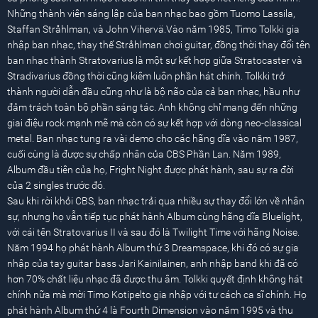
Những thành viên sáng lập của ban nhạc bao gồm Tuomo Lassila,
Staffan Stråhlman, và John Vihervä.Vào năm 1985, Timo Tolkki gia
nhập ban nhạc, thay thế Stråhlman chơi guitar, đồng thời thay đổi tên
ban nhạc thành Stratovarius là một sự kết hợp giữa Stratocaster và
Stradivarius đồng thời cũng kiêm luôn phần hát chính. Tolkki trở
thành người dẫn đầu cũng như là bộ não của cả ban nhạc, hầu như
đảm trách toàn bộ phần sáng tác. Anh không chỉ mang đến những
giai điệu rock mạnh mẽ mà còn có sự kết hợp với dòng neo-classical
metal. Ban nhạc tung ra vài demo cho các hãng dĩa vào năm 1987,
cuối cùng là được sự chấp nhân của CBS Phần Lan. Năm 1989,
Album đầu tiên của họ, Fright Night được phát hành, sau sự ra đời
của 2 singles trước đó.
Sau khi rời khỏi CBS, ban nhạc trải qua nhiều sự thay đổi lớn về nhân
sự, nhưng họ vẫn tiếp tục phát hành Album cùng hãng dĩa Bluelight,
với cái tên Stratovarius II và sau đó là Twilight Time với hãng Noise.
Năm 1994 họ phát hành Album thứ 3 Dreamspace, khi đó có sự gia
nhập của tay guitar bass Jari Kainilainen, anh nhập band khi đã có
hơn 70% chất liệu nhạc đã được thu âm. Tolkki quyết định không hát
chính nữa mà mời Timo Kotipelto gia nhập với tư cách ca sĩ chính. Họ
phát hành Album thứ 4 là Fourth Dimension vào năm 1995 và thu