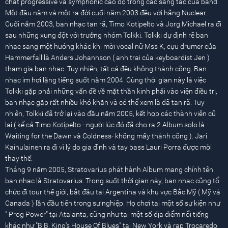
chất progressive và symphonic cao độ trong các sáng tác của band.
Một đầu năm và một ra đời cuối năm 2003 đều với hãng Nuclear.
Cuối năm 2003, ban nhạc tan rã, Timo Kotipelto và Jorg Michael ra đi
sau những xung đột với trưởng nhóm Tolkki. Tolkki dự định rẽ ban
nhạc sang một hướng khác khi mời vocal nữ Mss K, cựu drumer của
Hammerfall là Anders Johannson ( anh trai của keyboardist Jen )
tham gia ban nhạc. Tuy nhiên, tất cả đều không thành công. Ban
nhạc im hơi lặng tiếng suốt năm 2004. Cùng thời gian này là việc
Tolkki gặp phải những vấn đề về mặt thần kinh phải vào viện điều trị,
ban nhạc gặp rất nhiều khó khăn và có thể xem là đã tan rã. Tuy
nhiên, Tolkki đã trở lại vào đầu năm 2005, kết hợp các thành viên cũ
lại ( kể cả Timo Kotipelto - người lúc đó đã cho ra 2 Album solo là
Waiting for the Dawn và Coldness- không mấy thành công ). Jari
Kainulainen ra đi vì lý do gia đình và tay bass Lauri Porra được mời
thay thế.
Tháng 9 năm 2005, Stratovarius phát hành Album mang chính tên
ban nhạc là Stratovarius. Trong suốt thời gian này, ban nhạc cũng tổ
chức đi tour thế giới, bắt đầu tại Argentina và khu vực Bắc Mỹ ( Mỹ và
Canada ) lần đầu tiên trong sự nghiệp. Họ chơi tại một số sự kiện như
" Prog Power" tại Atalanta, cũng như tại một số địa điểm nổi tiếng
khác như "B.B. King's House Of Blues" tại New York và rạp Trocaredo