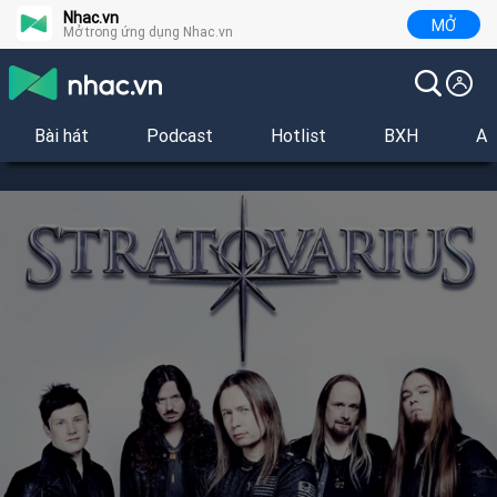
Nhac.vn
MỞ
Mở trong ứng dụng Nhac.vn
Bài hát
Podcast
Hotlist
BXH
Al