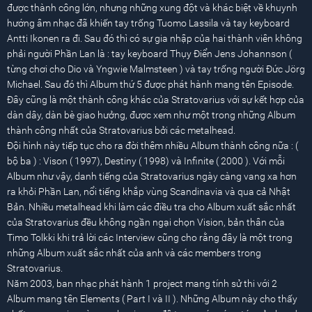
được thành công lớn, nhưng những xung đột và khác biệt về khuynh
hướng âm nhạc đã khiến tay trống Tuomo Lassila và tay keyboard
Antti Ikonen ra đi. Sau đó thì có sự gia nhập của hai thành viên không
phải người Phần Lan là : tay keyboard Thụy Điển Jens Johannson (
từng chơi cho Dio và Yngwie Malmsteen ) và tay trống người Đức Jörg
Michael. Sau đó thì Album thứ 5 được phát hành mang tên Episode.
Đây cũng là một thành công khác của Stratovarius với sự kết hợp của
dàn dây, dàn bè giao hưởng, được xem như một trong những Album
thành công nhất của Stratovarius bởi các metalhead.
Đội hình này tiếp tục cho ra đời thêm nhiều Album thành công nữa : (
bộ ba ) : Vison ( 1997), Destiny ( 1998) và Infinite ( 2000 ). Với mỗi
Album như vậy, danh tiếng của Stratovarius ngày càng vang xa hơn
ra khỏi Phần Lan, nổi tiếng khắp vùng Scandinavia và qua cả Nhật
Bản. Nhiều metalhead khi làm các điều tra cho Album xuất sắc nhất
của Stratovarius đều không ngần ngại chọn Vision, bản thân của
Timo Tolkki khi trả lời các Interview cũng cho rằng đây là một trong
những Album xuất sắc nhất của anh và các members trong
Stratovarius.
Năm 2003, ban nhạc phát hành 1 project mang tính sử thi với 2
Album mang tên Elements ( Part I và II ). Những Album này cho thấy