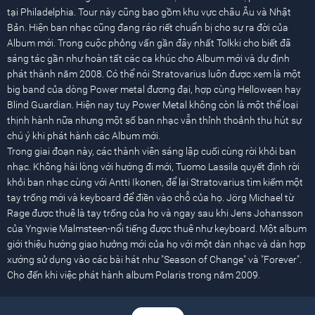
tại Philadelphia. Tour này cũng bao gồm khu vực châu Âu và Nhật
Bản. Hiện ban nhạc cũng đang ráo riết chuẩn bị cho sự ra đời của
Album mới. Trong cuộc phỏng vấn gần đây nhất Tolkki cho biết đã
sáng tác gần như hoàn tất các ca khúc cho Album mới và dự định
phát thành năm 2008. Có thể nói Stratovarius luôn được xem là một
big band của dòng Power metal đương đại, hợp cùng Helloween hay
Blind Guardian. Hiện nay tuy Power Metal không còn là một thể loại
thịnh hành nữa nhưng một số ban nhạc vẫn thỉnh thoảnh thu hút sự
chú ý khi phát hành các Album mới.
Trong giai đoạn này, các thành viên sáng lập cuối cùng rời khỏi ban
nhạc. Không hài lòng với hướng đi mới, Tuomo Lassila quyết định rời
khỏi ban nhạc cùng với Antti Ikonen, để lại Stratovarius tìm kiếm một
tay trống mới và keyboard để điền vào chỗ của họ. Jörg Michael từ
Rage được thuê là tay trống của họ và ngay sau khi Jens Johansson
của Yngwie Malmsteen-nổi tiếng được thuê như keyboard. Một album
giới thiệu hướng giao hưởng mới của họ với một dàn nhạc và dàn hợp
xướng sử dụng vào các bài hát như "Season of Change" và "Forever".
Cho đến khi việc phát hành album Polaris trong năm 2009.