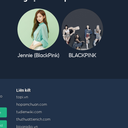
Jennie (BlackPink)
BLACKPINK
Liên kết
ho
topi.vn
hopamchuan.com
tudienwiki.com
e
thuthuattienich.com
id
blogradio.vn