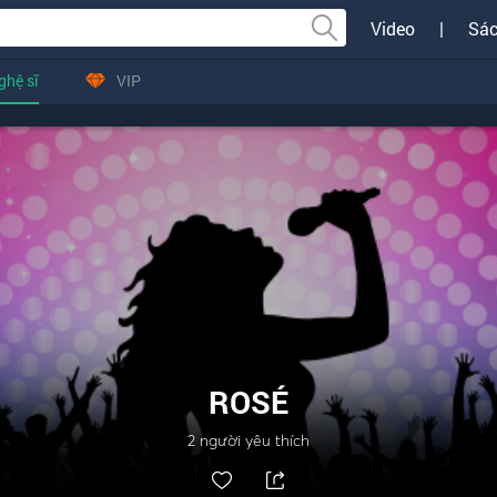
Video
|
Sác
ghệ sĩ
VIP
ROSÉ
2
người yêu thích