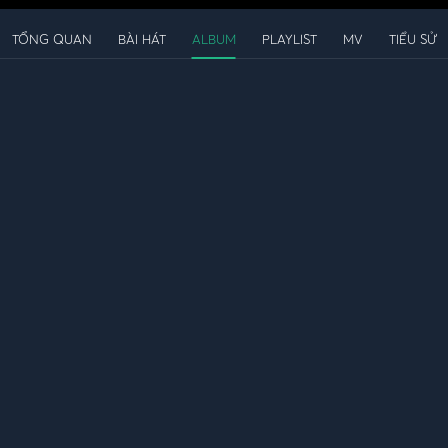
TỔNG QUAN
BÀI HÁT
ALBUM
PLAYLIST
MV
TIỂU SỬ