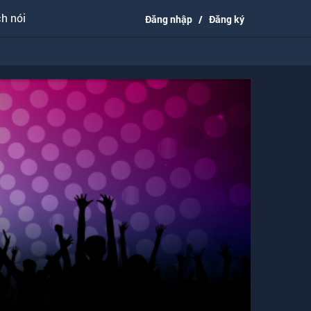
h nói
Đăng nhập
/
Đăng ký