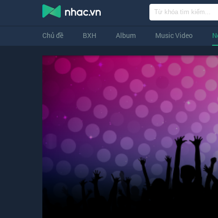
Chủ đề
BXH
Album
Music Video
N